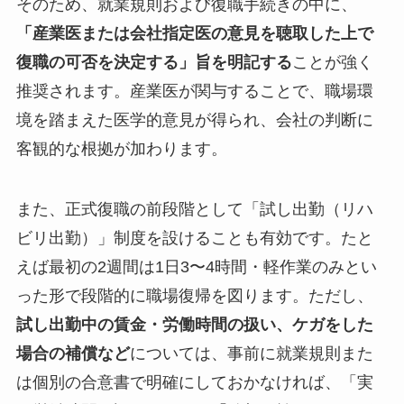
そのため、就業規則および復職手続きの中に、
「産業医または会社指定医の意見を聴取した上で
復職の可否を決定する」旨を明記する
ことが強く
推奨されます。産業医が関与することで、職場環
境を踏まえた医学的意見が得られ、会社の判断に
客観的な根拠が加わります。
また、正式復職の前段階として「試し出勤（リハ
ビリ出勤）」制度を設けることも有効です。たと
えば最初の2週間は1日3〜4時間・軽作業のみとい
った形で段階的に職場復帰を図ります。ただし、
試し出勤中の賃金・労働時間の扱い、ケガをした
場合の補償など
については、事前に就業規則また
は個別の合意書で明確にしておかなければ、「実