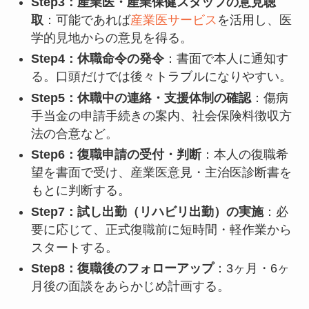
Step3：産業医・産業保健スタッフの意見聴
取
：可能であれば
産業医サービス
を活用し、医
学的見地からの意見を得る。
Step4：休職命令の発令
：書面で本人に通知す
る。口頭だけでは後々トラブルになりやすい。
Step5：休職中の連絡・支援体制の確認
：傷病
手当金の申請手続きの案内、社会保険料徴収方
法の合意など。
Step6：復職申請の受付・判断
：本人の復職希
望を書面で受け、産業医意見・主治医診断書を
もとに判断する。
Step7：試し出勤（リハビリ出勤）の実施
：必
要に応じて、正式復職前に短時間・軽作業から
スタートする。
Step8：復職後のフォローアップ
：3ヶ月・6ヶ
月後の面談をあらかじめ計画する。