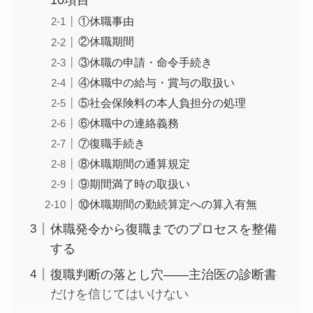
10項目
①休職事由
②休職期間
③休職の申請・命令手続き
④休職中の給与・賞与の取扱い
⑤社会保険料の本人負担分の処理
⑥休職中の連絡義務
⑦復職手続き
⑧休職期間の通算規定
⑨期間満了時の取扱い
⑩休職期間の勤続算定への算入有無
休職発令から復職までのプロセスを整備
する
復職判断の落とし穴——主治医の診断書
だけを信じてはいけない