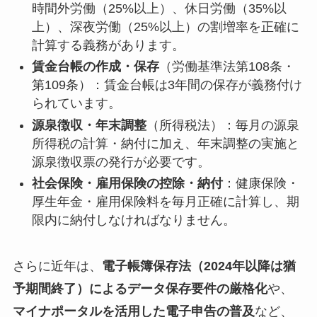
時間外労働（25%以上）、休日労働（35%以
上）、深夜労働（25%以上）の割増率を正確に
計算する義務があります。
賃金台帳の作成・保存
（労働基準法第108条・
第109条）：賃金台帳は3年間の保存が義務付け
られています。
源泉徴収・年末調整
（所得税法）：毎月の源泉
所得税の計算・納付に加え、年末調整の実施と
源泉徴収票の発行が必要です。
社会保険・雇用保険の控除・納付
：健康保険・
厚生年金・雇用保険料を毎月正確に計算し、期
限内に納付しなければなりません。
さらに近年は、
電子帳簿保存法（2024年以降は猶
予期間終了）によるデータ保存要件の厳格化
や、
マイナポータルを活用した電子申告の普及
など、