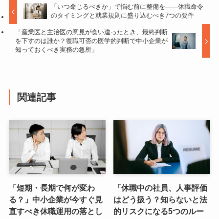
「いつ命じるべきか」で悩む前に整備を——休職命令
のタイミングと就業規則に盛り込むべき7つの要件
「産業医と主治医の意見が食い違ったとき、最終判断
を下すのは誰か？復職可否の医学的判断で中小企業が
知っておくべき実務の急所」
関連記事
「短期・長期で何が変わ
「休職中の社員、人事評価
る？」中小企業が今すぐ見
はどう扱う？知らないと法
直すべき休職運用の落とし
的リスクになる5つのルー