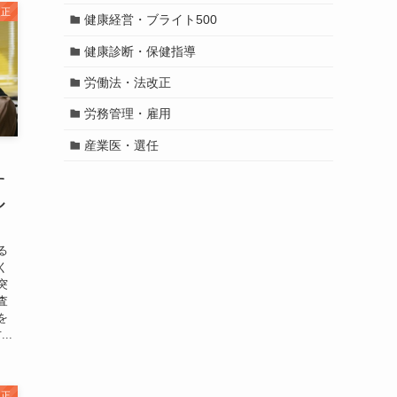
改正
健康経営・ブライト500
健康診断・保健指導
労働法・法改正
労務管理・雇用
産業医・選任
す
ル
る
く
突
査
を
..
改正