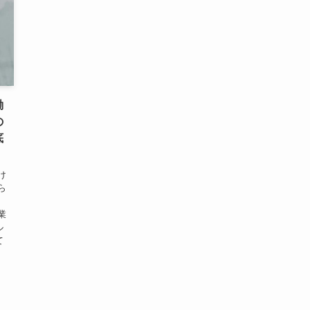
働
の
底
け
ら
業
ル
て