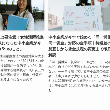
上は要注意！女性活躍推進
中小企業が今すぐ始める「同一労
象になった中小企業が今
同一賃金」対応の全手順｜待遇差
き5つのこと」
見直しから賃金規程の変更まで徹
解説
、女性活躍推進法の義務対象が大き
た。それまで「301人以上の企
「同一労働同一賃金のルールは知っている
いう認識が一般的でしたが、改
れど、自社でどう実装すればいいのかわか
雇用する従業員が101人以上の
ない」――そう感じている中小企業の経営
行動計画の策定・届出・情報公
者・人事担当者は少なくありません。大企
れるようになったので...
向けに2020年4月から施行されたこのルー
は、中小企業には2021年4月から適用され
お...