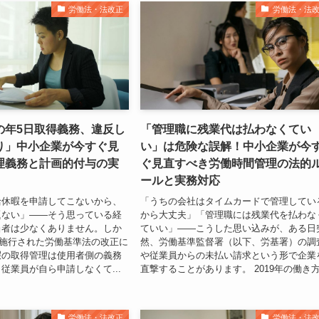
労働法・法改正
労働法・法
の年5日取得義務、違反し
「管理職に残業代は払わなくてい
り」中小企業が今すぐ見
い」は危険な誤解！中小企業が今
理義務と計画的付与の実
ぐ見直すべき労働時間管理の法的
ールと実務対応
給休暇を申請してこないから、
「うちの会社はタイムカードで管理してい
題ない」——そう思っている経
から大丈夫」「管理職には残業代を払わな
当者は少なくありません。しか
ていい」——こうした思い込みが、ある日
月に施行された労働基準法の改正に
然、労働基準監督署（以下、労基署）の調
暇の取得管理は使用者側の義務
や従業員からの未払い請求という形で企業
従業員が自ら申請しなくて...
直撃することがあります。 2019年の働き方.
労働法・法改正
労働法・法