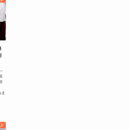
務
則
—
況
防
れま
改正