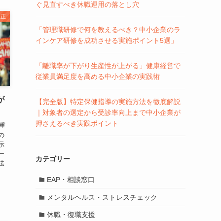
ぐ見直すべき休職運用の落とし穴
改正
「管理職研修で何を教えるべき？中小企業のラ
インケア研修を成功させる実施ポイント5選」
「離職率が下がり生産性が上がる」健康経営で
従業員満足度を高める中小企業の実践術
が
【完全版】特定保健指導の実施方法を徹底解説
｜対象者の選定から受診率向上まで中小企業が
押さえるべき実践ポイント
重
の
示
ー
カテゴリー
法
EAP・相談窓口
メンタルヘルス・ストレスチェック
休職・復職支援