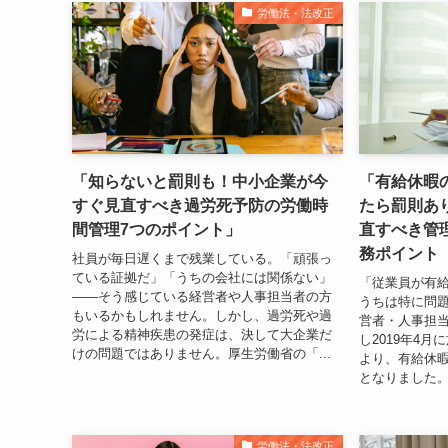
労働法・法改正
「知らないと罰則も！中小企業が今
「有給休暇
すぐ見直すべき過労死予防の労働時
たら罰則あ
間管理7つのポイント」
直すべき管
務ポイント
社員が毎日遅くまで残業している。「頑張っ
ている証拠だ」「うちの会社には関係ない」
「従業員が有
——そう感じている経営者や人事担当者の方
うちは特に問
もいるかもしれません。しかし、過労死や過
営者・人事担
労による精神疾患の発症は、決して大企業だ
し2019年4
けの問題ではありません。厚生労働省の「...
より、有給休
となりました。
労働法・法改正