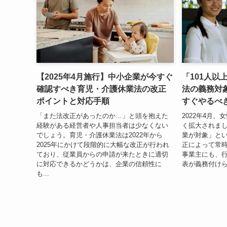
【2025年4月施行】中小企業が今すぐ
「101人以
確認すべき育児・介護休業法の改正
法の義務対
ポイントと対応手順
すぐやるべ
「また法改正があったのか…」と頭を抱えた
2022年4月
経験がある経営者や人事担当者は少なくない
く拡大されまし
でしょう。育児・介護休業法は2022年から
業が対象」と
2025年にかけて段階的に大幅な改正が行われ
正によって常時
ており、従業員からの申請が来たときに適切
事業主にも、
に対応できるかどうかは、企業の信頼性に
表が義務付けら
も...