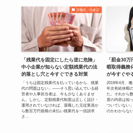
労働法・法改正
「残業代を固定にしたら逆に危険」
「罰金30
中小企業が知らない定額残業代の法
暇取得義務
的落とし穴と今すぐできる対策
が今すぐや
「うちは固定残業代を払っているから、残業
2019年4月
代の問題はない」——そう思い込んでいる経
年次有給休暇
営者や人事担当者は、今も少なくありませ
た。それから
ん。しかし、定額残業代制度は正しく設計・
度の内容は知
運用されていなければ、退職した元従業員か
ついていない
ら数百万円規模の未払い残業代を一括請求
のかわからない
さ...