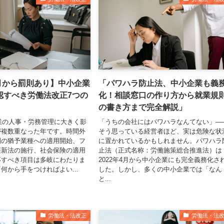
4月から罰則あり】中小企業
「パワハラ防止法、中小企業も義
認すべき労働法改正7つの
化！相談窓口の作り方から就業規
の書き方まで完全解説」
企業の人事・労務管理に大きく影
「うちの会社にはパワハラなんてない」—
が複数重なった年です。時間外
そう思っている経営者ほど、実は危険な状
制の猶予業種への適用開始、フ
に置かれているかもしれません。パワハラ
護新法の施行、社会保険の適用
止法（正式名称：労働施策総合推進法）は
応すべき項目は多岐にわたりま
2022年4月から中小企業にも完全義務化さ
何から手をつければよい...
した。しかし、多くの中小企業では「なん
と...
労働法・法改正
労働法・法