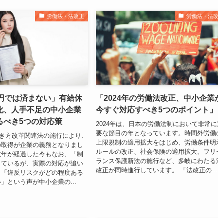
労働法・法改正
労働法・法
万円では済まない」有給休
「2024年の労働法改正、中小企業
化、人手不足の中小企業
今すぐ対応すべき5つのポイント」
るべき5つの対応策
2024年は、日本の労働法制において非常に
要な節目の年となっています。時間外労働
、働き方改革関連法の施行により、
上限規制の適用拡大をはじめ、労働条件明
の取得が企業の義務となりまし
ルールの改正、社会保険の適用拡大、フリ
数年が経過した今もなお、「制
ランス保護新法の施行など、多岐にわたる
っているが、実際の対応が追い
改正が同時進行しています。 「法改正の...
」「違反リスクがどの程度ある
」という声が中小企業の...