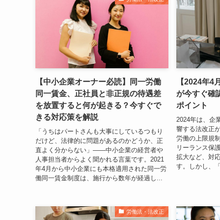
【中小企業オーナー必読】同一労働
【2024年
同一賃金、正社員と非正規の待遇差
が今すぐ確
を放置すると何が起きる？今すぐで
ポイント
きる対応策を解説
2024年は、
響する法改正
「うちはパートさんも大事にしているつもり
労働の上限規
だけど、法律的に問題があるのかどうか、正
リーランス保
直よく分からない」——中小企業の経営者や
拡大など、対
人事担当者からよく聞かれる言葉です。2021
す。しかし、「
年4月から中小企業にも本格適用された同一労
働同一賃金制度は、施行から数年が経過し...
労働法・法改正