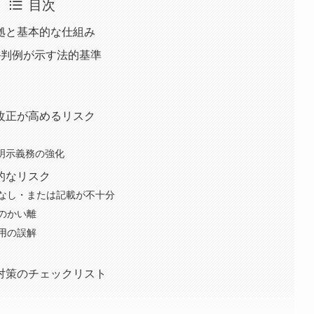
目次
拠と基本的な仕組み
—判例が示す法的基準
改正が高めるリスク
長
件明示義務の強化
的なリスク
なし・または記載が不十分
のかい離
用の誤解
対策のチェックリスト