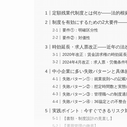
定額残業代制度とは何か——法的根
制度を有効にするための2大要件—
要件①：明確区分性
要件②：対価性
時効延長・求人票改正——近年の法
2020年改正：賃金請求権の時効延
2024年4月改正：求人票・労働条
中小企業に多い失敗パターンと具体
失敗パターン①：就業規則への記載
失敗パターン②：想定時間数と実態
失敗パターン③：管理職への制度適
失敗パターン④：36協定との不整合
実践ポイント：今すぐできるリスク
【書類・制度設計の見直し】
【運用管理の徹底】