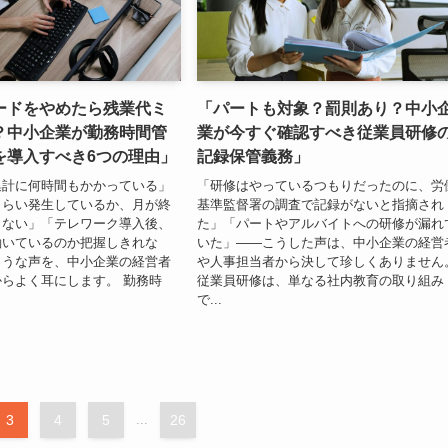
ードをやめたら残業代ミ
「パートも対象？罰則あり？中小
？中小企業が勤務時間管
業が今すぐ確認すべき従業員研修
を導入すべき6つの理由」
記録保管義務」
集計に何時間もかかっている」
「研修はやっているつもりだったのに、労
くらい発生しているか、月が終
基準監督署の調査で記録がないと指摘され
らない」「テレワーク導入後、
た」「パートやアルバイトへの研修が漏れ
働いているのか把握しきれな
いた」——こうした声は、中小企業の経営
ような声を、中小企業の経営者
や人事担当者から決して珍しくありません
らよく耳にします。 勤務時
従業員研修は、単なる社内教育の取り組み
で...
3
4
5
...
26