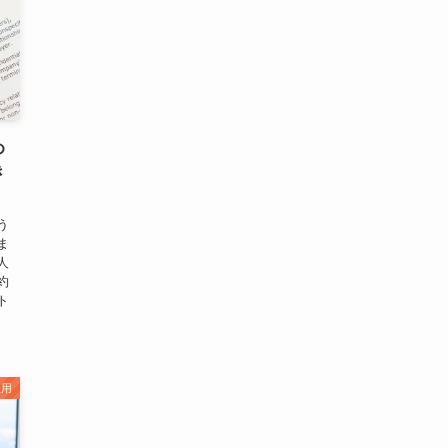
め
き
う
ま
人
約
ト
雇用