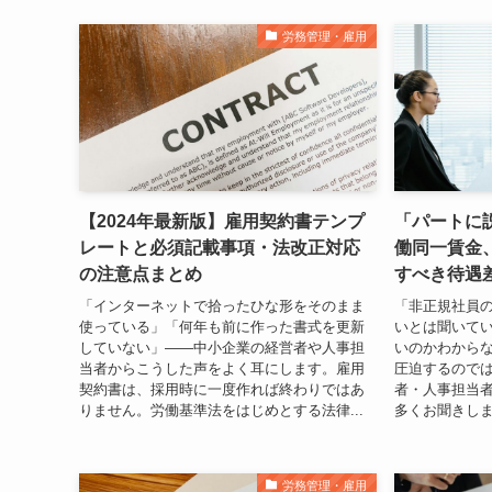
労務管理・雇用
【2024年最新版】雇用契約書テンプ
「パートに
レートと必須記載事項・法改正対応
働同一賃金
の注意点まとめ
すべき待遇
「インターネットで拾ったひな形をそのまま
「非正規社員
使っている」「何年も前に作った書式を更新
いとは聞いて
していない」——中小企業の経営者や人事担
いのかわから
当者からこうした声をよく耳にします。雇用
圧迫するので
契約書は、採用時に一度作れば終わりではあ
者・人事担当
りません。労働基準法をはじめとする法律...
多くお聞きします
労務管理・雇用