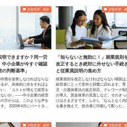
労務管理・雇用
労務管理・
説明できますか？同一労
「知らないと無効に！」就業規則
、中小企業が今すぐ確認
改正するとき絶対に外せない手続
差の判断基準」
と従業員説明の進め方
の待遇を改善しなければならな
就業規則を改正しなければならない場面は
いるが、具体的に何をすればよ
経営者にとって意外と頻繁に訪れます。育
ない」「コストが増えて経営を
児・介護休業法の改正対応、テレワーク制
はないか」——中小企業の経営
の導入、賃金体系の見直しなど、そのきっ
者の方からは、このような声を
けはさまざまです。しかし「なんとなく内
。 2020年4月にパートタ...
を書き換えて、担当者に印刷して配った」..
労務管理・雇用
労務管理・