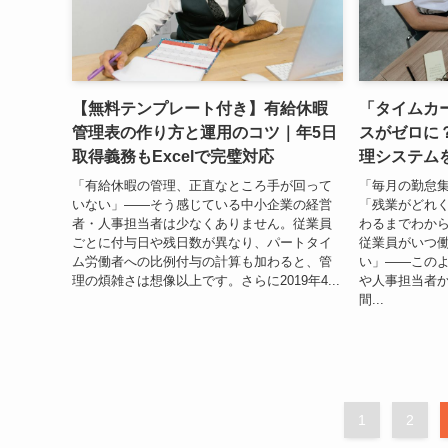
【無料テンプレート付き】有給休暇
「タイムカ
管理表の作り方と運用のコツ｜年5日
スがゼロに
取得義務もExcelで完璧対応
理システム
「有給休暇の管理、正直なところ手が回って
「毎月の勤怠
いない」――そう感じている中小企業の経営
「残業がどれ
者・人事担当者は少なくありません。従業員
わるまでわか
ごとに付与日や残日数が異なり、パートタイ
従業員がいつ
ム労働者への比例付与の計算も加わると、管
い」——この
理の煩雑さは想像以上です。さらに2019年4...
や人事担当者か
間...
1
2