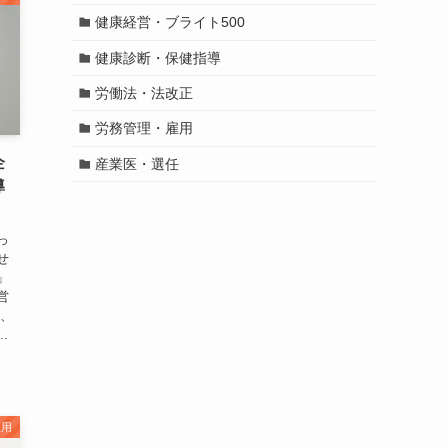
健康経営・ブライト500
健康診断・保健指導
労働法・法改正
労務管理・雇用
企
産業医・選任
導
っ
せ
」
営
際、
.
雇用