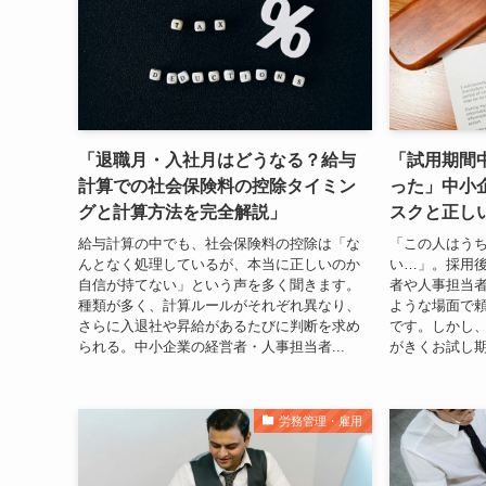
「退職月・入社月はどうなる？給与
「試用期間
計算での社会保険料の控除タイミン
った」中小
グと計算方法を完全解説」
スクと正し
給与計算の中でも、社会保険料の控除は「な
「この人はう
んとなく処理しているが、本当に正しいのか
い…」。採用
自信が持てない」という声を多く聞きます。
者や人事担当
種類が多く、計算ルールがそれぞれ異なり、
ような場面で
さらに入退社や昇給があるたびに判断を求め
です。しかし
られる。中小企業の経営者・人事担当者...
がきくお試し期
労務管理・雇用