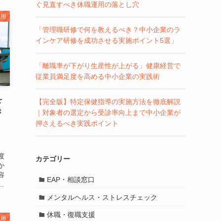
ぐ見直すべき休職運用の落とし穴
雇用
「管理職研修で何を教えるべき？中小企業のラ
インケア研修を成功させる実施ポイント5選」
「離職率が下がり生産性が上がる」健康経営で
従業員満足度を高める中小企業の実践術
を
【完全版】特定保健指導の実施方法を徹底解説
き
｜対象者の選定から受診率向上まで中小企業が
押さえるべき実践ポイント
、
度
カテゴリー
か
容
EAP・相談窓口
.
メンタルヘルス・ストレスチェック
休職・復職支援
雇用