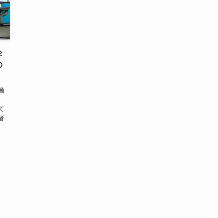
企
の
働
て
者
。