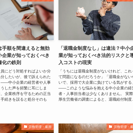
は手順を間違えると無効
「退職金制度なし」は違法？中小
小企業が知っておくべき
業が知っておくべき法的リスクと
書化の鉄則
入コストの現実
社員にどう対処すればよいか分
「うちには退職金制度がないけれど、これ
処分したいが、後で訴えられた
て問題になるのだろうか」「退職金がない
」——中小企業の経営者や人事
いで、採用で大企業に負けている気がする
こうした声を頻繁に耳にしま
——このような悩みを抱える中小企業の経
は、企業秩序を守るための正当
者・人事担当者は少なくありません。 実
、手続きを誤ると処分そのも
厚生労働省の調査によると、退職給付制度..
労務管理・雇用
労務管理・