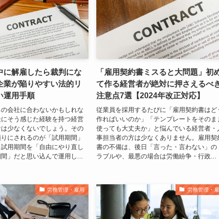
中に解雇したら裁判にな
「雇用契約書ミスると大問題」初
企業が陥りやすい法的リ
て作る経営者が絶対に押さえるべ
い運用手順
注意点7選【2024年改正対応】
ちの会社に合わないかもしれな
従業員を採用するたびに「雇用契約書はど
後にそう感じた経験を持つ経営
作ればいいのか」「テンプレートをそのま
者は少なくないでしょう。その
使っても大丈夫か」と悩んでいる経営者・
頼りにされるのが「試用期間」
事担当者の方は少なくありません。雇用契
、試用期間を「自由にやり直し
書の不備は、後日「言った・言わない」の
間」だと思い込んで運用し...
ラブルや、最悪の場合は労働紛争・行政...
労務管理・雇用
労務管理・