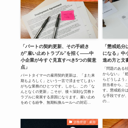
「パートの契約更新、その手続き
「懲戒処分
が”雇い止めトラブル”を招く——中
になる」中
小企業が今すぐ見直すべき5つの留意
進め方と文
点」
「問題のある
からない」「
パートタイマーの雇用契約更新は、「また来
らどうしよう
期もよろしく」という一言で済ませてしまい
担当者から、
がちな業務のひとつです。しかし、この「な
す。懲戒処分
んとなくの更新」こそが、後々深刻な労務ト
な手段ですが
ラブルに発展する原因になります。雇い止め
の...
をめぐる紛争、無期転換ルールへの対応...
労務管理・雇用