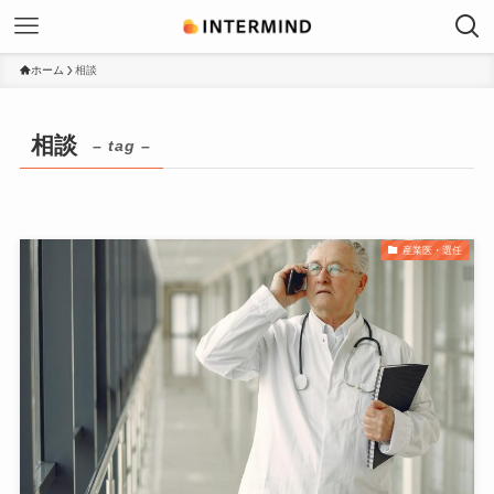
ホーム
相談
相談
– tag –
産業医・選任