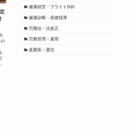
健康経営・ブライト500
定
健康診断・保健指導
対
労働法・法改正
当
労務管理・雇用
への
産業医・選任
よ
て
.