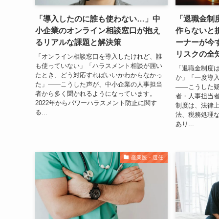
「導入したのに誰も使わない…」中
「退職金制
小企業のオンライン相談窓口が抱え
作らないと
るリアルな課題と解決策
ーナーが今
リスクの全
「オンライン相談窓口を導入したけれど、誰
も使っていない」「ハラスメント相談が届い
「退職金制度
たとき、どう対応すればいいかわからなかっ
か」「一度導
た」——こうした声が、中小企業の人事担当
――こうした
者から多く聞かれるようになっています。
者・人事担当
2022年からパワーハラスメント防止に関す
制度は、法律
る...
法、税務処理
あり...
産業医・選任