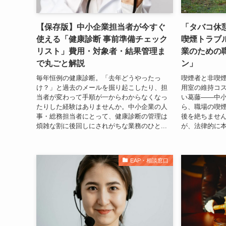
【保存版】中小企業担当者が今すぐ
「タバコ休
使える「健康診断 事前準備チェック
喫煙トラブ
リスト」費用・対象者・結果管理ま
業のための
で丸ごと解説
ン」
毎年恒例の健康診断。「去年どうやったっ
喫煙者と非喫
け？」と過去のメールを掘り起こしたり、担
用室の維持コ
当者が変わって手順が一からわからなくなっ
い葛藤——中
たりした経験はありませんか。中小企業の人
ら、職場の喫
事・総務担当者にとって、健康診断の管理は
後を絶ちませ
煩雑な割に後回しにされがちな業務のひと...
が、法律的に本
EAP・相談窓口