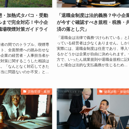
憩・加熱式タバコ・受動
「退職金制度は法的義務？中小企
ルまで完全対応！中小企
が今すぐ確認すべき規程・税務・
職場喫煙対策ガイドライ
済の落とし穴」
「退職金は法律で義務づけられている」と
っている経営者は少なくありません。しか
煙者の間でのトラブル、喫煙専
実際には、退職金制度は任意であり、導入
スト、全面禁煙への踏み出せな
るかどうかは企業が自由に決められます。
小企業の経営者・人事担当者か
方で、いったん就業規則や退職金規程に記
煙対策に関するこうした相談は
した場合は法的な支払義務が生じるため...
ん。「なんとなく対応してきた
当に問題ないのか不安」と...
労務管理・雇用
健康診断・保健