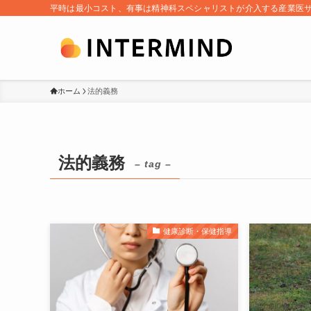
平時は最小コスト、有事は精神科スペシャリストが介入する産業医
ホーム
法的義務
法的義務
– tag –
健康診断・保健指導