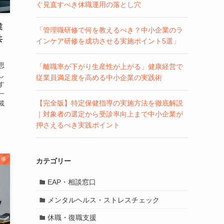
ぐ見直すべき休職運用の落とし穴
業
「管理職研修で何を教えるべき？中小企業のラ
共
インケア研修を成功させる実施ポイント5選」
思
「離職率が下がり生産性が上がる」健康経営で
し
従業員満足度を高める中小企業の実践術
す
一
【完全版】特定保健指導の実施方法を徹底解説
載
｜対象者の選定から受診率向上まで中小企業が
押さえるべき実践ポイント
指導
カテゴリー
EAP・相談窓口
メンタルヘルス・ストレスチェック
休職・復職支援