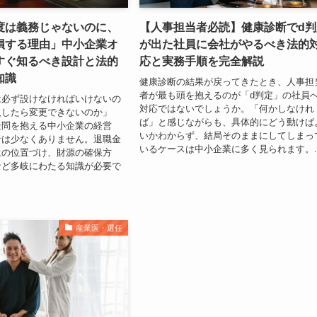
度は義務じゃないのに、
【人事担当者必読】健康診断でd判
損する理由」中小企業オ
が出た社員に会社がやるべき法的
すぐ知るべき設計と法的
応と実務手順を完全解説
知識
健康診断の結果が戻ってきたとき、人事担
者が最も頭を抱えるのが「d判定」の社員
は必ず設けなければいけないの
対応ではないでしょうか。「何かしなけれ
入したら変更できないのか」
ば」と感じながらも、具体的にどう動けば
疑問を抱える中小企業の経営
いかわからず、結局そのままにしてしまっ
者は少なくありません。退職金
いるケースは中小企業に多く見られます。..
上の位置づけ、財源の確保方
など多岐にわたる知識が必要で
産業医・選任