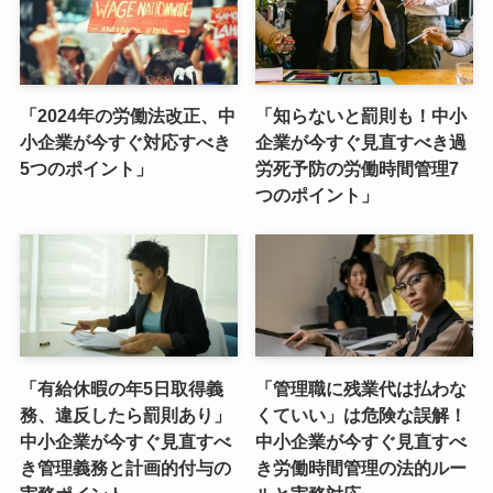
「2024年の労働法改正、中
「知らないと罰則も！中小
小企業が今すぐ対応すべき
企業が今すぐ見直すべき過
5つのポイント」
労死予防の労働時間管理7
つのポイント」
「有給休暇の年5日取得義
「管理職に残業代は払わな
務、違反したら罰則あり」
くていい」は危険な誤解！
中小企業が今すぐ見直すべ
中小企業が今すぐ見直すべ
き管理義務と計画的付与の
き労働時間管理の法的ルー