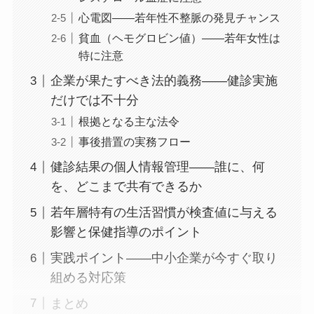
心電図——若年性不整脈の発見チャンス
貧血（ヘモグロビン値）——若年女性は
特に注意
企業が果たすべき法的義務——健診実施
だけでは不十分
根拠となる主な法令
事後措置の実務フロー
健診結果の個人情報管理——誰に、何
を、どこまで共有できるか
若年層特有の生活習慣が検査値に与える
影響と保健指導のポイント
実践ポイント——中小企業が今すぐ取り
組める対応策
まとめ