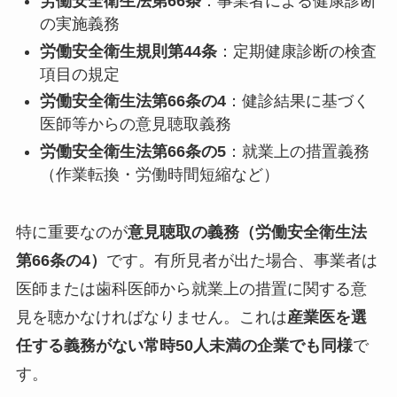
労働安全衛生法第66条
：事業者による健康診断
の実施義務
労働安全衛生規則第44条
：定期健康診断の検査
項目の規定
労働安全衛生法第66条の4
：健診結果に基づく
医師等からの意見聴取義務
労働安全衛生法第66条の5
：就業上の措置義務
（作業転換・労働時間短縮など）
特に重要なのが
意見聴取の義務（労働安全衛生法
第66条の4）
です。有所見者が出た場合、事業者は
医師または歯科医師から就業上の措置に関する意
見を聴かなければなりません。これは
産業医を選
任する義務がない常時50人未満の企業でも同様
で
す。