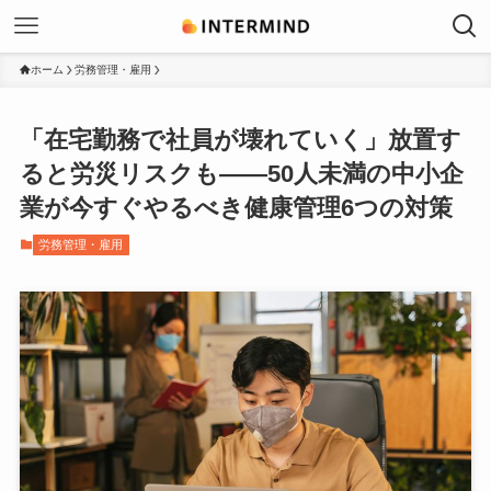
ホーム
労務管理・雇用
「在宅勤務で社員が壊れていく」放置す
ると労災リスクも——50人未満の中小企
業が今すぐやるべき健康管理6つの対策
労務管理・雇用