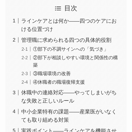
目次
ラインケアとは何か——四つのケアにお
ける位置づけ
管理職に求められる四つの具体的役割
①部下の不調サインへの「気づき」
②部下が相談しやすい環境と関係性の構
築
③職場環境の改善
④休職者の職場復帰支援
休職中の連絡対応——やってしまいがち
な失敗と正しいルール
中小企業特有の課題——産業医がいなく
ても取り組める対策
実践ポイント——ラインケアを機能させ